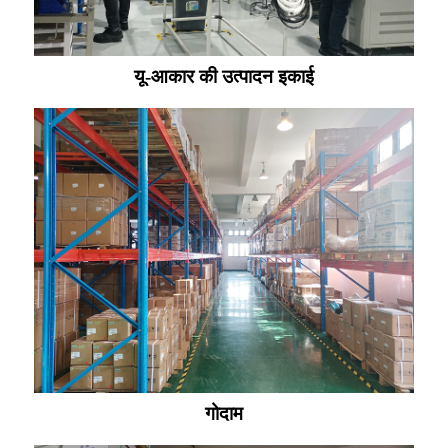
यू-आकार की उत्पादन इकाई
गोदाम