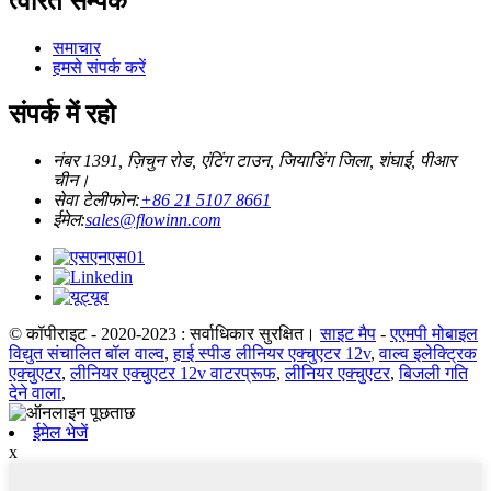
त्वरित सम्पक
समाचार
हमसे संपर्क करें
संपर्क में रहो
नंबर 1391, ज़िचुन रोड, एंटिंग टाउन, जियाडिंग जिला, शंघाई, पीआर
चीन।
सेवा टेलीफोन:
+86 21 5107 8661
ईमेल:
sales@flowinn.com
© कॉपीराइट - 2020-2023 : सर्वाधिकार सुरक्षित।
साइट मैप
-
एएमपी मोबाइल
विद्युत संचालित बॉल वाल्व
,
हाई स्पीड लीनियर एक्चुएटर 12v
,
वाल्व इलेक्ट्रिक
एक्चुएटर
,
लीनियर एक्चुएटर 12v वाटरप्रूफ
,
लीनियर एक्चुएटर
,
बिजली गति
देने वाला
,
ईमेल भेजें
x