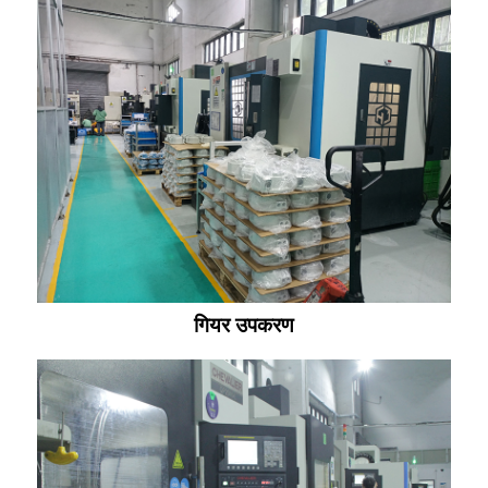
गियर उपकरण