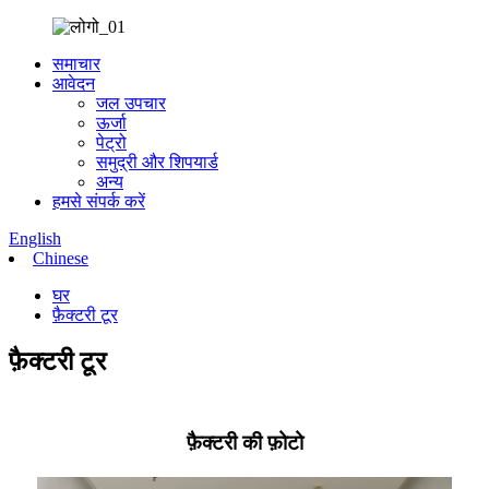
समाचार
आवेदन
जल उपचार
ऊर्जा
पेट्रो
समुद्री और शिपयार्ड
अन्य
हमसे संपर्क करें
English
Chinese
घर
फ़ैक्टरी टूर
फ़ैक्टरी टूर
फ़ैक्टरी की फ़ोटो