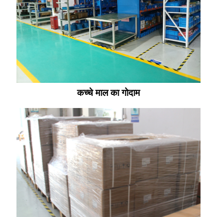
कच्चे माल का गोदाम