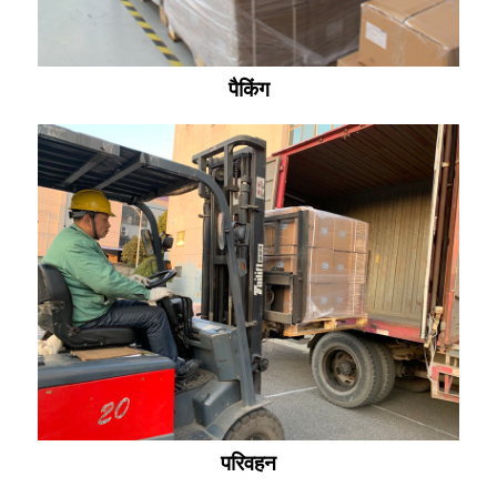
पैकिंग
परिवहन