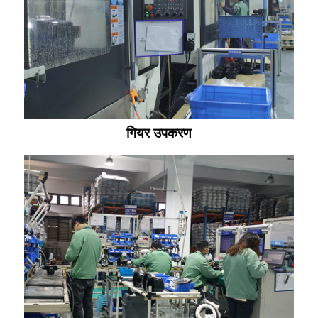
गियर उपकरण